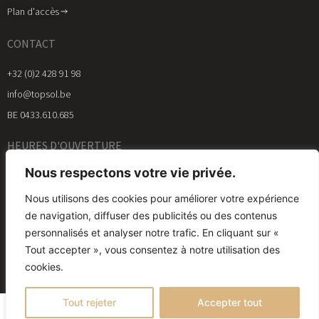
Plan d'accès
CONTACT
+32 (0)2 428 91 98
info@topsol.be
BE 0433.610.685​
HEURES D'OUVERTURE
Nous respectons votre vie privée.
Notre showroom est ouvert le jeudi et le vendredi de 13h à 18h et le samedi
de 10h à 17h
Nous utilisons des cookies pour améliorer votre expérience
de navigation, diffuser des publicités ou des contenus
personnalisés et analyser notre trafic. En cliquant sur «
2026 © Top Sol – Designed by
Bluetime
– Bluebook
Tout accepter », vous consentez à notre utilisation des
cookies.
Mentions légales
Politique de confidentialité
Politique des cookies
Tout rejeter
Accepter tout